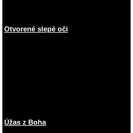
Otvorené slepé oči
19.07.2026
Úžas z Boha
12.07.2026