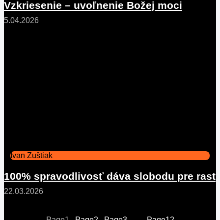
Vzkriesenie – uvoľnenie Božej moci
5.04.2026
Ivan Zuštiak
100% spravodlivosť dáva slobodu pre rast
22.03.2026
Page
1
Page
2
Page
3
…
Page
12