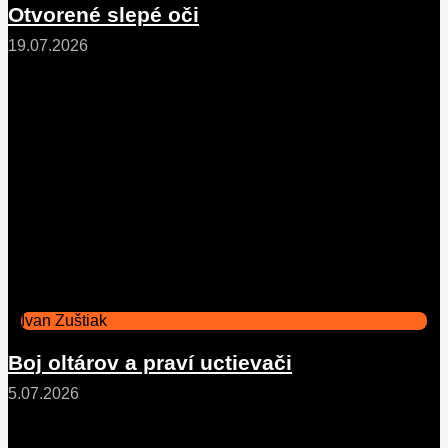
Otvorené slepé oči
19.07.2026
Ivan Zuštiak
Boj oltárov a praví uctievači
5.07.2026