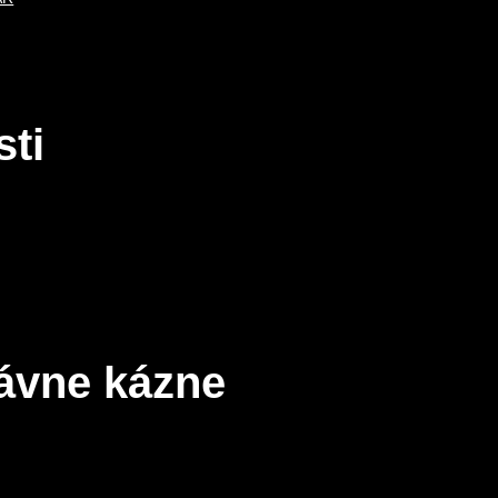
ti
ávne kázne