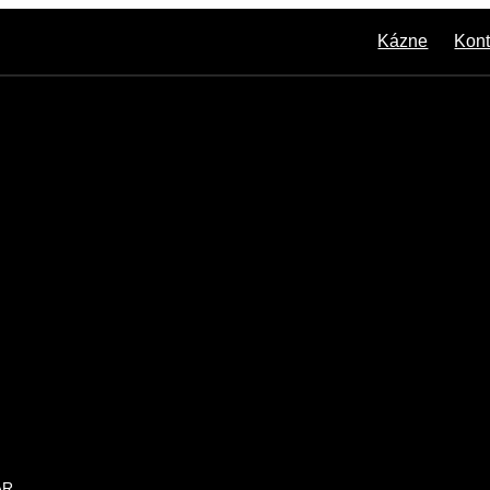
Kázne
Kont
ÁR