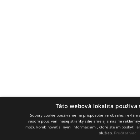
Táto webová lokalita používa 
Súbory cookie používame na prispôsobenie obsahu, reklám a
vašom používaní našej stránky zdieľame aj s našimi reklamným
môžu kombinovať s inými informáciami, ktoré ste im poskytli al
služieb.
Prečítať viac