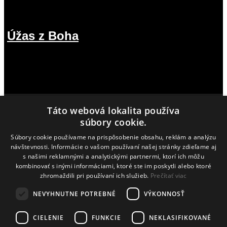
Úžas z Boha
12.07.2026
Táto webová lokalita používa
MÔŽEŠ NÁS PODPORIŤ
súbory cookie.
Súbory cookie používame na prispôsobenie obsahu, reklám a analýzu
IBAN SK87 1100 0000 0026 2876 8778
návštevnosti. Informácie o vašom používaní našej stránky zdieľame aj
s našimi reklamnými a analytickými partnermi, ktorí ich môžu
kombinovať s inými informáciami, ktoré ste im poskytli alebo ktoré
zhromaždili pri používaní ich služieb.
Prečítať viac
NEVYHNUTNE POTREBNÉ
VÝKONNOSŤ
CIELENIE
FUNKCIE
NEKLASIFIKOVANÉ