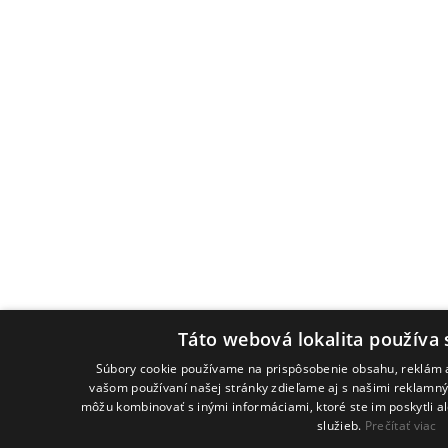
Táto webová lokalita používa 
Súbory cookie používame na prispôsobenie obsahu, reklám a
vašom používaní našej stránky zdieľame aj s našimi reklamným
môžu kombinovať s inými informáciami, ktoré ste im poskytli al
služieb.
Prečítať viac