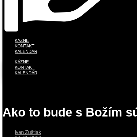
KÁZNE
KONTAKT
KALENDÁR
KÁZNE
KONTAKT
KALENDÁR
Ako to bude s Božím 
Ivan Zuštiak