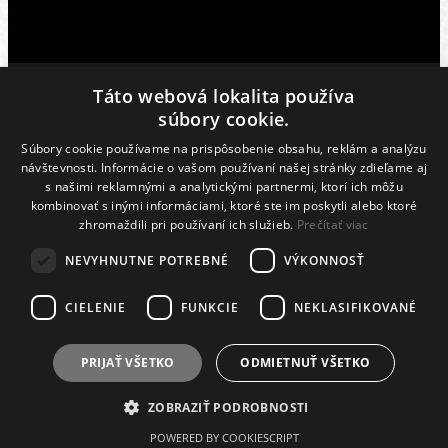
Táto webová lokalita používa
MÔŽEŠ NÁS PODPORIŤ
súbory cookie.
Súbory cookie používame na prispôsobenie obsahu, reklám a analýzu
IBAN SK87 1100 0000 0026 2876 8778
návštevnosti. Informácie o vašom používaní našej stránky zdieľame aj
s našimi reklamnými a analytickými partnermi, ktorí ich môžu
kombinovať s inými informáciami, ktoré ste im poskytli alebo ktoré
zhromaždili pri používaní ich služieb.
Prečítať viac
NEVYHNUTNE POTREBNÉ
VÝKONNOSŤ
CIELENIE
FUNKCIE
NEKLASIFIKOVANÉ
PRIJAŤ VŠETKO
ODMIETNUŤ VŠETKO
© KC Oheň. Všetky práva vyhradené.
ZOBRAZIŤ PODROBNOSTI
Facebook
Instagram
Youtube
POWERED BY COOKIESCRIPT