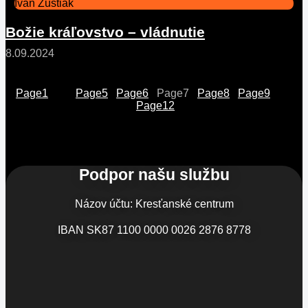
Ivan Zuštiak
Božie kráľovstvo – vládnutie
8.09.2024
Page
1
…
Page
5
Page
6
Page
7
Page
8
Page
9
…
Page
12
Podpor našu službu
Názov účtu: Kresťanské centrum
IBAN SK87 1100 0000 0026 2876 8778