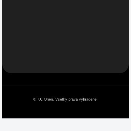
© KC Oheň. Všetky práva vyhradené.
Facebook
Instagram
Youtube