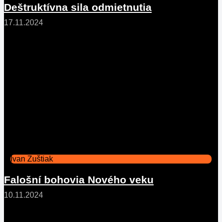
Deštruktívna sila odmietnutia
17.11.2024
Ivan Zuštiak
Falošní bohovia Nového veku
10.11.2024