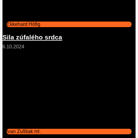
Ekkehard Höfig
Sila zúfalého srdca
6.10.2024
Ivan Zuštiak ml.