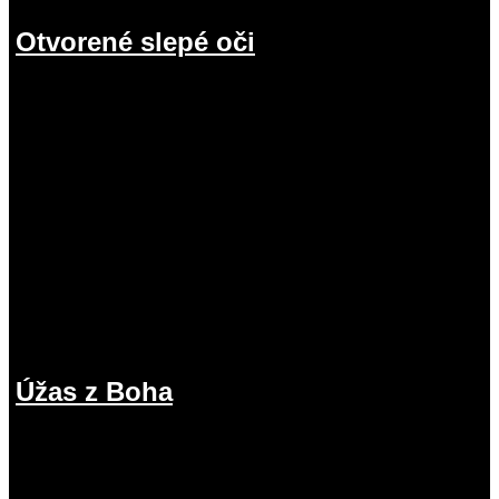
Otvorené slepé oči
19.07.2026
Úžas z Boha
12.07.2026