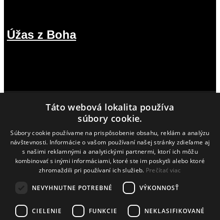
Úžas z Boha
12.07.2026
Táto webová lokalita používa
MÔŽEŠ NÁS PODPORIŤ
súbory cookie.
Súbory cookie používame na prispôsobenie obsahu, reklám a analýzu
IBAN SK87 1100 0000 0026 2876 8778
návštevnosti. Informácie o vašom používaní našej stránky zdieľame aj
s našimi reklamnými a analytickými partnermi, ktorí ich môžu
kombinovať s inými informáciami, ktoré ste im poskytli alebo ktoré
zhromaždili pri používaní ich služieb.
Prečítať viac
NEVYHNUTNE POTREBNÉ
VÝKONNOSŤ
CIELENIE
FUNKCIE
NEKLASIFIKOVANÉ