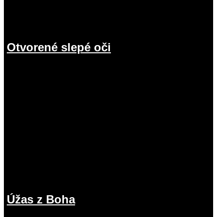
Otvorené slepé oči
19.07.2026
Úžas z Boha
12.07.2026